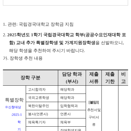
1.
관련
:
국립경국대학교 장학금 지침
2.
2025
학년도
1
학기 국립경국대학교 학부
(
공공수요인재대학 포
함
)
교내 추가 특별장학생 및 가계지원장학생
을 선발하오니
,
해당 학생을 추천하여 주시기 바랍니다
.
가
.
장학생 추천 내용
담당 학과
제출
제출
비
장학 구분
(
부서
)
서류
기한
고
고시합격자
해당학과
국외교류학생
해당학과
특별장학
[
붙임
1]
북한이탈주민
입학협력과
※
신청대상
추천서
및
봉사
(
언론사
)
언론사
:
2025-1
구비서
체육특기자
체육부
학
류
기
장애학생지원