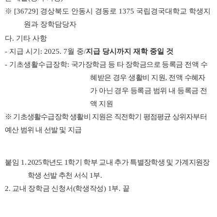
※
[36729]
경상북도 안동시 경동로
1375
국립경국대학교 학생지
원과 장학담당자
다
.
기타 사항
-
지급 시기
: 2025. 7
월 중
/
지급 당시까지 재학 중일 것
-
기초생활수급장학
:
국가장학금 등 타 장학금으로 등록금 전액 수
혜받은 경우 생활비 지원
,
전액 수혜자
가 아닌 경우 등록금 범위 내 등록금 전
액 지원
※
기초생활수급장학 생활비 지원은 직전학기 평점평균 상위자부터
예산 범위 내 선발 및 지급
붙임
1. 2025
학년도
1
학기 학부 교내 추가 특별장학생 및 가계지원장
학생 선발 추천 서식
1
부
.
2.
교내 장학금 신청서
(
학생작성
) 1
부
.
끝