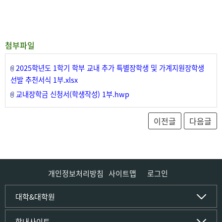
첨부파일
2025학년도 1학기 학부 교내 추가 특별장학생 및 가계지원장학생
선발 추천서식 1부.xlsx
교내장학금 신청서(학생작성) 1부.hwp
개인정보처리방침
사이트맵
로그인
인문사회·IT대학
대학&대학원
인문·문화학부
국립경국대학교
학내사이트