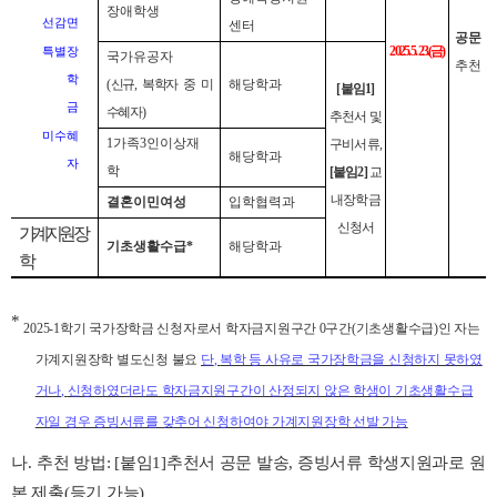
장애학생
선감면
센터
공문
2025. 5. 23.(
금
)
특별장
국가유공자
추천
학
(
신규
,
복학자 중 미
해당학과
[
붙임
1]
금
수혜자
)
추천서 및
미수혜
1
가족
3
인이상재
구비서류
,
해당학과
자
학
[
붙임
2]
교
내장학금
결혼이민여성
입학협력과
신청서
가계지원장
기초생활수급
*
해당학과
학
*
2025-1
학기 국가장학금 신청자로서 학자금지원구간
0
구간
(
기초생활수급
)
인 자는
가계지원장학 별도신청 불요
단
,
복학 등 사유로 국가장학금을 신청하지 못하였
거나
,
신청하였더라도 학자금지원구간이 산정되지 않은 학생이 기초생활수급
자일 경우 증빙서류를 갖추어 신청하여야 가계지원장학 선발 가능
나
.
추천 방법
: [
붙임
1]
추천서 공문 발송
,
증빙서류 학생지원과로 원
본 제출
(
등기 가능
)